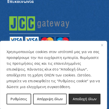
Επικοινωνία
Χρησιμοποιούμε cookies στον ιστότοπό μας για να σας
προσφέρουμε την πιο ευχάριστη εμπειρία, θυμόμαστε
© Copyright 2022 – Παγκύπριος Σύνδεσμος για
τις προτιμήσεις σας και τις επανειλημμένες
παιδιά με καρκίνο και συναφείς παθήσεις «Ένα
επισκέψεις. Κάνοντας κλικ στο "Αποδοχή όλων",
Όνειρο Μια Ευχή» / Designed & Developed by
NETinfo
αποδέχεστε τη χρήση ΟΛΩΝ των cookies. Ωστόσο,
μπορείτε να επισκεφθείτε τις "Ρυθμίσεις cookie" για να
Plc
δώσετε μια ελεγχόμενη συγκατάθεση.
Όροι και Προϋποθέσεις
|
Πολιτική Απορρήτου
Ρυθμίσεις
Απόρριψη όλων
Αποδοχή όλων