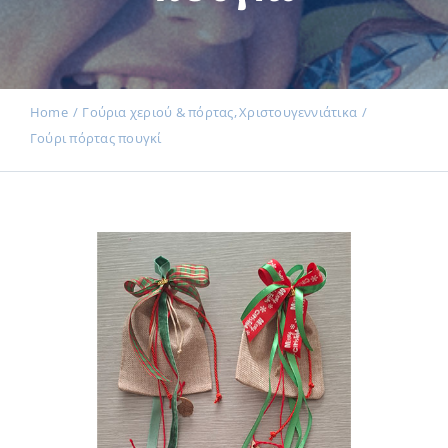
Εκδηλώσεις
Home
Γούρια χεριού & πόρτας
Χριστουγεννιάτικα
Γούρι πόρτας πουγκί
Νέα
Προϊόντα
Επικοινωνία
Εισφορές