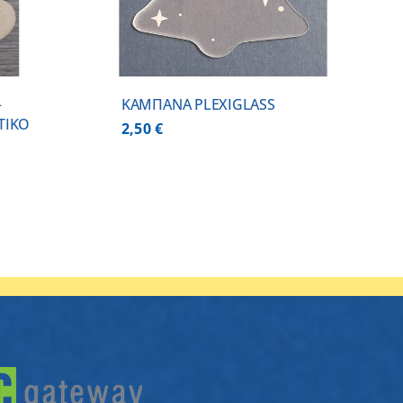
–
ΚΑΜΠΑΝΑ PLEXIGLASS
ΤΙΚO
2,50
€