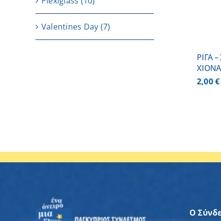
Plexiglass
(10)
Valentines Day
(7)
ΡΙΓΑ 
ΧΙΟΝ
2,00
€
Ο Σύνδ