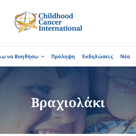
λω να Βοηθήσω
Πρόληψη
Εκδηλώσεις
Νέα
Συνεργασίες
ΓΙΝΟΜΑΙ
ΓΙΝΟΜΑΙ
ΜΕΛΟΣ
ΕΘΕΛΟΝΤΗΣ
σία
Καραϊσκάκειο Ίδρυμα
Βραχιολάκι
ή
Παγκύπρια Συμμαχία Σπάνι
Παγκύπριο Συντονιστικό Συμ
Ομοσπονδία Συνδέσμων Ασθ
Περισσότερα
Περισσότερα
Φλόγα Ελλάδος