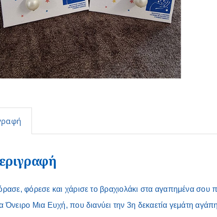
γραφή
εριγραφή
όρασε, φόρεσε και χάρισε το βραχιολάκι στα αγαπημένα σου 
α Όνειρο Μια Ευχή, που διανύει την 3η δεκαετία γεμάτη αγάπ