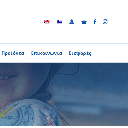
Προϊόντα
Επικοινωνία
Εισφορές
Αρχείο
ΑΓΟΡΑΖΩ
ΠΡΟΙΟΝΤΑ
Φωτογραφικό Αρχείο
ων Παθήσεων
Βίντεο
βούλιο Εθελοντισμού
Ραδιοφωνικές Διαφημίσεις
ενών Κύπρου
Διαφημίσεις / Φυλλάδια
Περισσότερα
Τα Τραγούδια