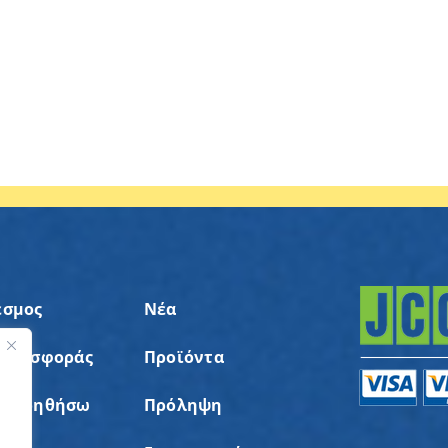
εσμος
Νέα
 Προσφοράς
Προϊόντα
ς
α Βοηθήσω
Πρόληψη