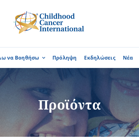
λω να Βοηθήσω
Πρόληψη
Εκδηλώσεις
Νέα
Συνεργασίες
ΓΙΝΟΜΑΙ
ΓΙΝΟΜΑΙ
ΜΕΛΟΣ
ΕΘΕΛΟΝΤΗΣ
σία
Καραϊσκάκειο Ίδρυμα
Προϊόντα
ή
Παγκύπρια Συμμαχία Σπάνι
Παγκύπριο Συντονιστικό Συμ
Ομοσπονδία Συνδέσμων Ασθ
Περισσότερα
Περισσότερα
Φλόγα Ελλάδος