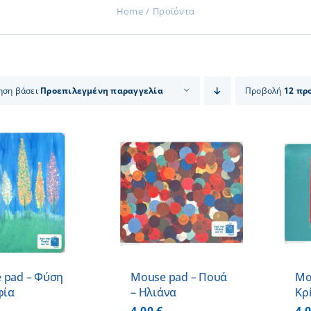
Home
Προϊόντα
ηση βάσει
Προεπιλεγμένη παραγγελία
Προβολή
12 πρ
ΠΡΟΣΘΗΚΗ ΣΤΟ
ΠΡΟΣΘΗΚΗ ΣΤΟ
ΚΑΛΑΘΙ
/
ΚΑΛΑΘΙ
/
ΛΕΠΤΟΜΕΡΕΙΕΣ
ΛΕΠΤΟΜΕΡΕΙΕΣ
 pad – Φύση
Mouse pad – Πουά
Mo
φία
– Ηλιάνα
Κρ