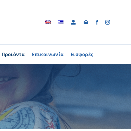
Προϊόντα
Επικοινωνία
Εισφορές
Αρχείο
ΑΓΟΡΑΖΩ
ΠΡΟΙΟΝΤΑ
Φωτογραφικό Αρχείο
ων Παθήσεων
Βίντεο
βούλιο Εθελοντισμού
Ραδιοφωνικές Διαφημίσεις
ενών Κύπρου
Διαφημίσεις / Φυλλάδια
Περισσότερα
Τα Τραγούδια