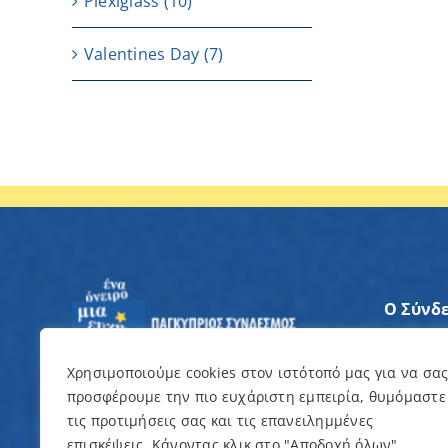
Plexiglass
(10)
Valentines Day
(7)
Ο Σύνδ
Άξονες
Χρησιμοποιούμε cookies στον ιστότοπό μας για να σα
προσφέρουμε την πιο ευχάριστη εμπειρία, θυμόμαστε
Θέλω ν
τις προτιμήσεις σας και τις επανειλημμένες
επισκέψεις. Κάνοντας κλικ στο "Αποδοχή όλων",