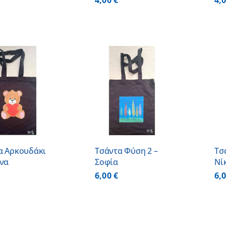
4,00
€
4,
ΠΡΟΣΘΗΚΗ ΣΤΟ
ΠΡΟΣΘΗΚΗ ΣΤΟ
ΚΑΛΑΘΙ
/
ΚΑΛΑΘΙ
/
ΛΕΠΤΟΜΕΡΕΙΕΣ
ΛΕΠΤΟΜΕΡΕΙΕΣ
α Αρκουδάκι
Τσάντα Φύση 2 –
Τσ
άνα
Σοφία
Νί
6,00
€
6,