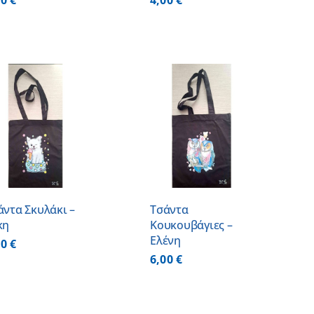
00
€
4,00
€
ΠΡΟΣΘΗΚΗ ΣΤΟ
ΚΑΛΑΘΙ
/
ΛΕΠΤΟΜΕΡΕΙΕΣ
άντα Σκυλάκι –
Τσάντα
κη
Κουκουβάγιες –
Ελένη
00
€
6,00
€