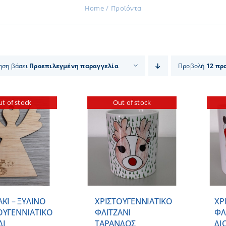
Home
Προϊόντα
ηση βάσει
Προεπιλεγμένη παραγγελία
Προβολή
12 πρ
t of stock
Out of stock
ΛΕΠΤΟΜΕΡΕΙΕΣ
ΛΕΠΤΟΜΕΡΕΙΕΣ
ΑΚΙ – ΞΥΛΙΝO
ΧΡΙΣΤΟΥΓΕΝΝΙΑΤΙΚΟ
ΧΡ
ΟΥΓΕΝΝΙΑΤΙΚO
ΦΛΙΤΖΑΝΙ
ΦΛ
ΔΙ
ΤΑΡΑΝΔΟΣ
ΔΙ