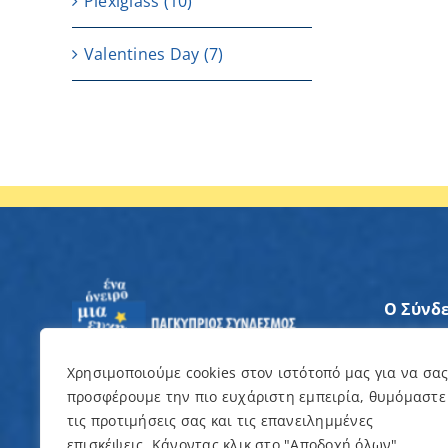
Plexiglass
(10)
Valentines Day
(7)
Ο Σύνδ
Άξονες
Χρησιμοποιούμε cookies στον ιστότοπό μας για να σα
προσφέρουμε την πιο ευχάριστη εμπειρία, θυμόμαστε
Θέλω ν
τις προτιμήσεις σας και τις επανειλημμένες
επισκέψεις. Κάνοντας κλικ στο "Αποδοχή όλων",