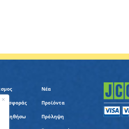
εσμος
Νέα
 Προσφοράς
Προϊόντα
ς
α Βοηθήσω
Πρόληψη