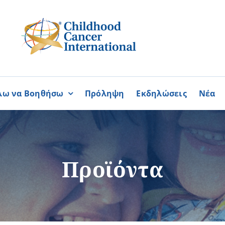
λω να Βοηθήσω
Πρόληψη
Εκδηλώσεις
Νέα
Συνεργασίες
ΓΙΝΟΜΑΙ
ΓΙΝΟΜΑΙ
ΜΕΛΟΣ
ΕΘΕΛΟΝΤΗΣ
σία
Καραϊσκάκειο Ίδρυμα
Προϊόντα
ή
Παγκύπρια Συμμαχία Σπάνι
Παγκύπριο Συντονιστικό Συμ
Ομοσπονδία Συνδέσμων Ασθ
Περισσότερα
Περισσότερα
Φλόγα Ελλάδος