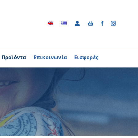
Προϊόντα
Επικοινωνία
Εισφορές
Αρχείο
ΑΓΟΡΑΖΩ
ΠΡΟΙΟΝΤΑ
Φωτογραφικό Αρχείο
ων Παθήσεων
Βίντεο
βούλιο Εθελοντισμού
Ραδιοφωνικές Διαφημίσεις
ενών Κύπρου
Διαφημίσεις / Φυλλάδια
Περισσότερα
Τα Τραγούδια