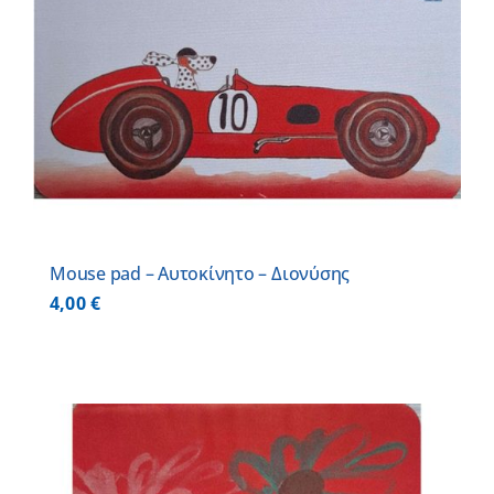
Mouse pad – Αυτοκίνητο – Διονύσης
4,00
€