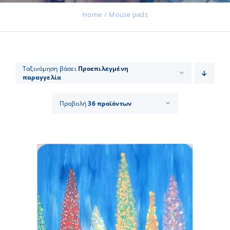
Home
Μouse pads
Εκδηλώσεις
Ταξινόμηση βάσει
Προεπιλεγμένη
παραγγελία
Νέα
Προβολή
36 προϊόντων
Προϊόντα
Επικοινωνία
Εισφορές