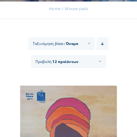
Home
Μouse pads
Εκδηλώσεις
Ταξινόμηση βάσει
Όνομα
Νέα
Προβολή
12 προϊόντων
Προϊόντα
Επικοινωνία
Εισφορές