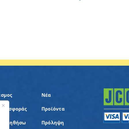
εσμος
Νέα
 Προσφοράς
Προϊόντα
ς
α Βοηθήσω
Πρόληψη