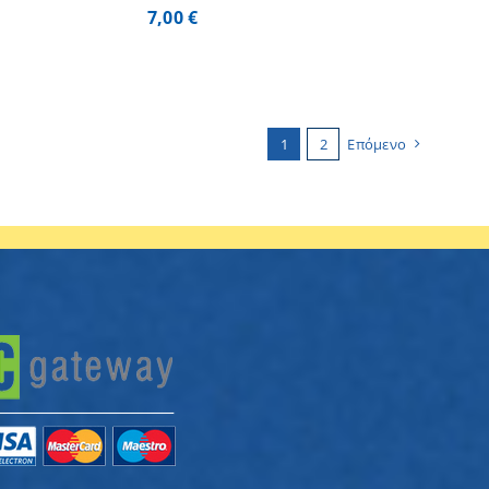
7,00
€
1
2
Επόμενο