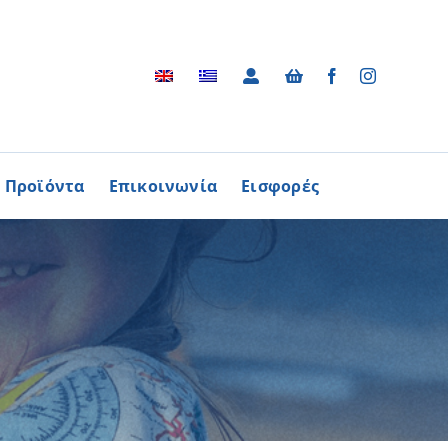
Προϊόντα
Επικοινωνία
Εισφορές
Αρχείο
ΑΓΟΡΑΖΩ
ΠΡΟΙΟΝΤΑ
Φωτογραφικό Αρχείο
ων Παθήσεων
Βίντεο
βούλιο Εθελοντισμού
Ραδιοφωνικές Διαφημίσεις
ενών Κύπρου
Διαφημίσεις / Φυλλάδια
Περισσότερα
Τα Τραγούδια