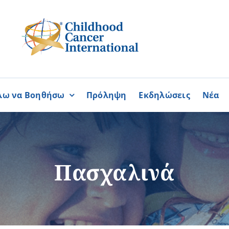
λω να Βοηθήσω
Πρόληψη
Εκδηλώσεις
Νέα
Συνεργασίες
ΓΙΝΟΜΑΙ
ΓΙΝΟΜΑΙ
ΜΕΛΟΣ
ΕΘΕΛΟΝΤΗΣ
σία
Καραϊσκάκειο Ίδρυμα
Πασχαλινά
ή
Παγκύπρια Συμμαχία Σπάνι
Παγκύπριο Συντονιστικό Συμ
Ομοσπονδία Συνδέσμων Ασθ
Περισσότερα
Περισσότερα
Φλόγα Ελλάδος