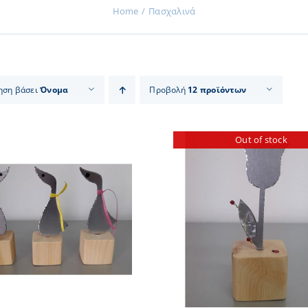
Home
Πασχαλινά
ηση βάσει
Όνομα
Προβολή
12 προϊόντων
Out of stock
ΠΡΟΣΘΗΚΗ ΣΤΟ
ΛΕΠΤΟΜΕΡΕΙΕΣ
ΛΕΠΤΟΜ