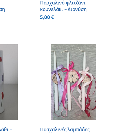
Πασχαλινό φλιτζάνι
ύση
κουνελάκι – Διονύση
5,00
€
 ΚΑΛΑΘΙ
/
ΕΡΕΙΕΣ
άθι –
Πασχαλινές λαμπάδες