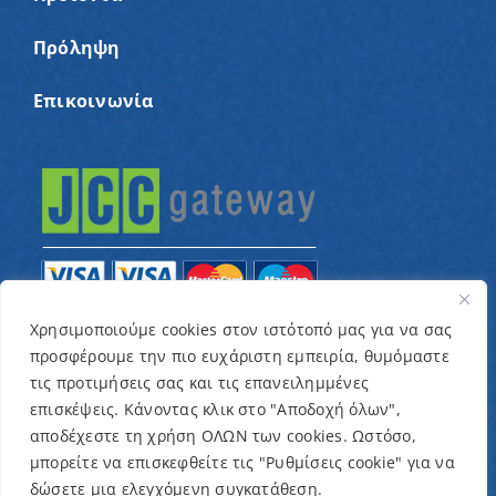
Πρόληψη
Επικοινωνία
Χρησιμοποιούμε cookies στον ιστότοπό μας για να σας
προσφέρουμε την πιο ευχάριστη εμπειρία, θυμόμαστε
© Copyright 2022 – Παγκύπριος Σύνδεσμος για
τις προτιμήσεις σας και τις επανειλημμένες
παιδιά με καρκίνο και συναφείς παθήσεις «Ένα
επισκέψεις. Κάνοντας κλικ στο "Αποδοχή όλων",
Όνειρο Μια Ευχή» / Designed & Developed by
NETinfo
αποδέχεστε τη χρήση ΟΛΩΝ των cookies. Ωστόσο,
μπορείτε να επισκεφθείτε τις "Ρυθμίσεις cookie" για να
Plc
δώσετε μια ελεγχόμενη συγκατάθεση.