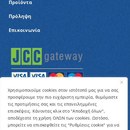
Προϊόντα
Πρόληψη
Επικοινωνία
Χρησιμοποιούμε cookies στον ιστότοπό μας για να σας
προσφέρουμε την πιο ευχάριστη εμπειρία, θυμόμαστε
© Copyright 2022 – Παγκύπριος Σύνδεσμος για
τις προτιμήσεις σας και τις επανειλημμένες
παιδιά με καρκίνο και συναφείς παθήσεις «Ένα
επισκέψεις. Κάνοντας κλικ στο "Αποδοχή όλων",
Όνειρο Μια Ευχή» / Designed & Developed by
NETinfo
αποδέχεστε τη χρήση ΟΛΩΝ των cookies. Ωστόσο,
μπορείτε να επισκεφθείτε τις "Ρυθμίσεις cookie" για να
Plc