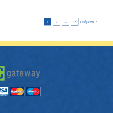
1
2
…
15
Επόμενο