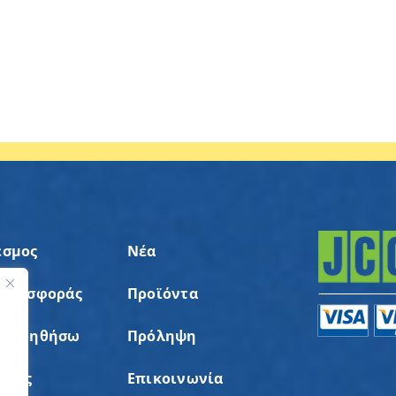
εσμος
Νέα
 Προσφοράς
Προϊόντα
ς
α Βοηθήσω
Πρόληψη
σεις
Επικοινωνία