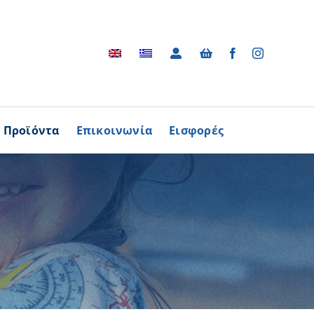
Προϊόντα
Επικοινωνία
Εισφορές
Αρχείο
ΑΓΟΡΑΖΩ
ΠΡΟΙΟΝΤΑ
Φωτογραφικό Αρχείο
ων Παθήσεων
Βίντεο
βούλιο Εθελοντισμού
Ραδιοφωνικές Διαφημίσεις
ενών Κύπρου
Διαφημίσεις / Φυλλάδια
Περισσότερα
Τα Τραγούδια