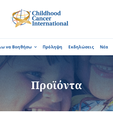
λω να Βοηθήσω
Πρόληψη
Εκδηλώσεις
Νέα
Συνεργασίες
ΓΙΝΟΜΑΙ
ΓΙΝΟΜΑΙ
ΜΕΛΟΣ
ΕΘΕΛΟΝΤΗΣ
σία
Καραϊσκάκειο Ίδρυμα
Προϊόντα
ή
Παγκύπρια Συμμαχία Σπάνι
Παγκύπριο Συντονιστικό Συμ
Ομοσπονδία Συνδέσμων Ασθ
Περισσότερα
Περισσότερα
Φλόγα Ελλάδος