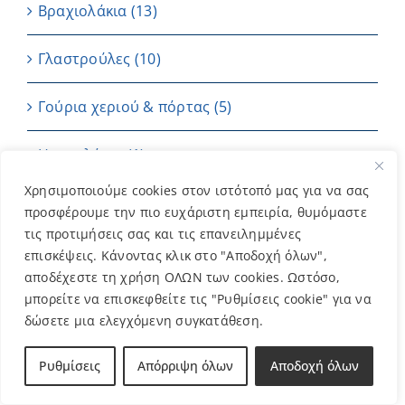
Βραχιολάκια
(13)
Γλαστρούλες
(10)
Γούρια χεριού & πόρτας
(5)
Ημερολόγιο
(1)
Χρησιμοποιούμε cookies στον ιστότοπό μας για να σας
Καρτούλες
(4)
προσφέρουμε την πιο ευχάριστη εμπειρία, θυμόμαστε
τις προτιμήσεις σας και τις επανειλημμένες
Κεριά
(7)
επισκέψεις. Κάνοντας κλικ στο "Αποδοχή όλων",
αποδέχεστε τη χρήση ΟΛΩΝ των cookies. Ωστόσο,
Μπαντάνες
(2)
μπορείτε να επισκεφθείτε τις "Ρυθμίσεις cookie" για να
δώσετε μια ελεγχόμενη συγκατάθεση.
Μπομπονιέρες
(202)
Ρυθμίσεις
Απόρριψη όλων
Αποδοχή όλων
ΜΠΡΕΛΟΚ
(11)