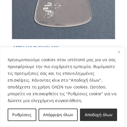
ΑΓΓΕΛΑΚΙ PLEXIGLASS
2,50
€
Χρησιμοποιούμε cookies στον ιστότοπό μας για να σας
προσφέρουμε την πιο ευχάριστη εμπειρία, θυμόμαστε
τις προτιμήσεις σας και τις επανειλημμένες
επισκέψεις. Κάνοντας κλικ στο "Αποδοχή όλων",
Out of stock
αποδέχεστε τη χρήση ΟΛΩΝ των cookies. Ωστόσο,
μπορείτε να επισκεφθείτε τις "Ρυθμίσεις cookie" για να
δώσετε μια ελεγχόμενη συγκατάθεση.
Ρυθμίσεις
Απόρριψη όλων
Αποδοχή όλων