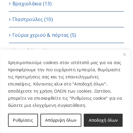
Βραχιολάκια
(13)
Γλαστρούλες
(10)
Γούρια χεριού & πόρτας
(5)
Ημερολόγιο
(1)
Χρησιμοποιούμε cookies στον ιστότοπό μας για να σας
Καρτούλες
(4)
προσφέρουμε την πιο ευχάριστη εμπειρία, θυμόμαστε
τις προτιμήσεις σας και τις επανειλημμένες
Κεριά
(7)
επισκέψεις. Κάνοντας κλικ στο "Αποδοχή όλων",
αποδέχεστε τη χρήση ΟΛΩΝ των cookies. Ωστόσο,
Μπαντάνες
(2)
μπορείτε να επισκεφθείτε τις "Ρυθμίσεις cookie" για να
δώσετε μια ελεγχόμενη συγκατάθεση.
Μπομπονιέρες
(202)
Ρυθμίσεις
Απόρριψη όλων
Αποδοχή όλων
ΜΠΡΕΛΟΚ
(11)