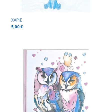
ΧΑΡΙΣ
5,00
€