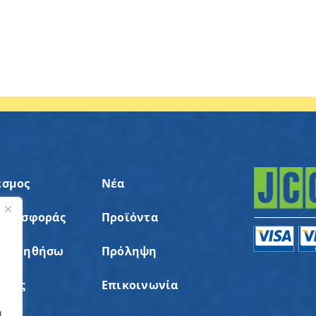
εσμος
Νέα
 Προσφοράς
Προϊόντα
ς
α Βοηθήσω
Πρόληψη
σεις
Επικοινωνία
α