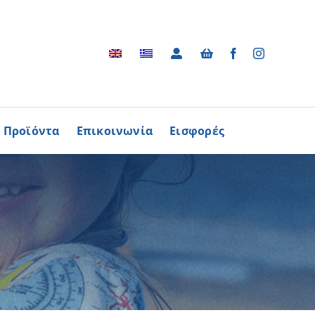
Προϊόντα
Επικοινωνία
Εισφορές
Αρχείο
ΑΓΟΡΑΖΩ
ΠΡΟΙΟΝΤΑ
Φωτογραφικό Αρχείο
ων Παθήσεων
Βίντεο
βούλιο Εθελοντισμού
Ραδιοφωνικές Διαφημίσεις
ενών Κύπρου
Διαφημίσεις / Φυλλάδια
Περισσότερα
Τα Τραγούδια