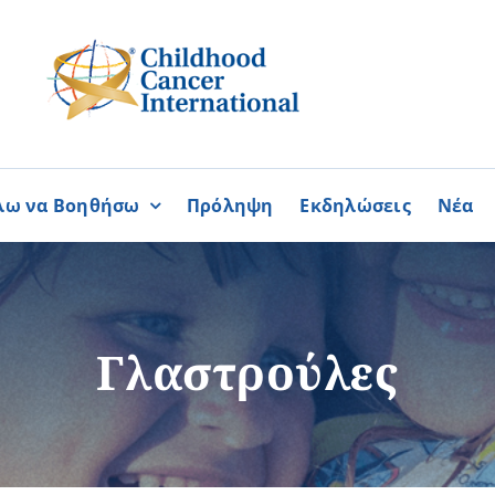
λω να Βοηθήσω
Πρόληψη
Εκδηλώσεις
Νέα
Συνεργασίες
ΓΙΝΟΜΑΙ
ΓΙΝΟΜΑΙ
ΜΕΛΟΣ
ΕΘΕΛΟΝΤΗΣ
σία
Καραϊσκάκειο Ίδρυμα
Γλαστρούλες
ή
Παγκύπρια Συμμαχία Σπάνι
Παγκύπριο Συντονιστικό Συμ
Ομοσπονδία Συνδέσμων Ασθ
Περισσότερα
Περισσότερα
Φλόγα Ελλάδος