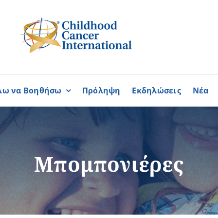
λω να Βοηθήσω
Πρόληψη
Εκδηλώσεις
Νέα
Συνεργασίες
ΓΙΝΟΜΑΙ
ΓΙΝΟΜΑΙ
ΜΕΛΟΣ
ΕΘΕΛΟΝΤΗΣ
σία
Καραϊσκάκειο Ίδρυμα
Μπομπονιέρες
ή
Παγκύπρια Συμμαχία Σπάνι
Παγκύπριο Συντονιστικό Συμ
Ομοσπονδία Συνδέσμων Ασθ
Περισσότερα
Περισσότερα
Φλόγα Ελλάδος