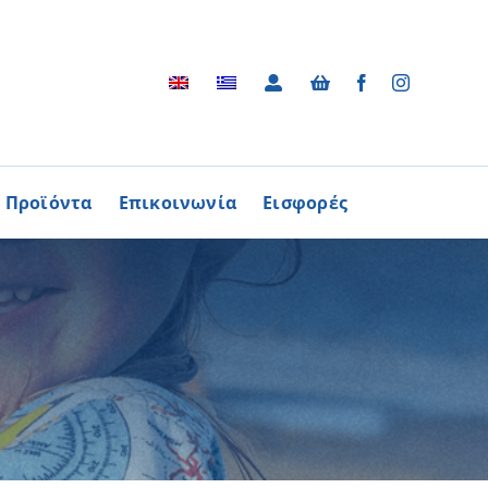
Προϊόντα
Επικοινωνία
Εισφορές
Αρχείο
ΑΓΟΡΑΖΩ
ΠΡΟΙΟΝΤΑ
Φωτογραφικό Αρχείο
ων Παθήσεων
Βίντεο
βούλιο Εθελοντισμού
Ραδιοφωνικές Διαφημίσεις
ενών Κύπρου
Διαφημίσεις / Φυλλάδια
Περισσότερα
Τα Τραγούδια