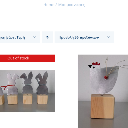
Home
Μπομπονιέρες
ηση βάσει
Τιμή
Προβολή
36 προϊόντων
Out of stock
ΠΡΟΣΘΗΚΗ ΣΤΟ ΚΑΛΑΘΙ
/
ΛΕΠΤΟΜ
ΛΕΠΤΟΜΕΡΕΙΕΣ