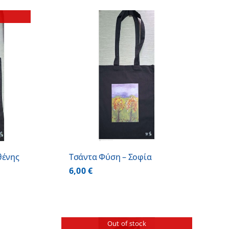
 ΚΑΛΑΘΙ
/
ΕΡΕΙΕΣ
θένης
Τσάντα Φύση – Σοφία
6,00
€
Out of stock