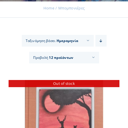
Home
Μπομπονιέρες
Εκδηλώσεις
Ταξινόμηση βάσει
Ημερομηνία
Νέα
Προβολή
12 προϊόντων
Προϊόντα
Out of stock
Επικοινωνία
Εισφορές