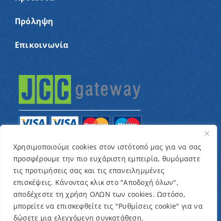
Πρόληψη
Επικοινωνία
Χρησιμοποιούμε cookies στον ιστότοπό μας για να σας
προσφέρουμε την πιο ευχάριστη εμπειρία, θυμόμαστε
© Copyright 2022 – Παγκύπριος Σύνδεσμος για
τις προτιμήσεις σας και τις επανειλημμένες
παιδιά με καρκίνο και συναφείς παθήσεις «Ένα
επισκέψεις. Κάνοντας κλικ στο "Αποδοχή όλων",
Όνειρο Μια Ευχή» / Designed & Developed by
NETinfo
αποδέχεστε τη χρήση ΟΛΩΝ των cookies. Ωστόσο,
μπορείτε να επισκεφθείτε τις "Ρυθμίσεις cookie" για να
Plc
δώσετε μια ελεγχόμενη συγκατάθεση.