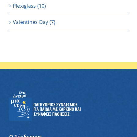
Plexiglass
(10)
Valentines Day
(7)
Ο Σύνδεσμος