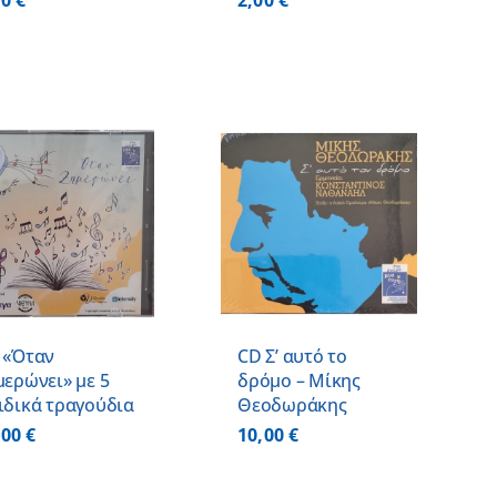
00
€
2,00
€
ΠΡΟΣΘΗΚΗ ΣΤΟ
ΚΑΛΑΘΙ
/
ΛΕΠΤΟΜΕΡΕΙΕΣ
 «Όταν
CD Σ’ αυτό το
μερώνει» με 5
δρόμο – Μίκης
ιδικά τραγούδια
Θεοδωράκης
,00
€
10,00
€