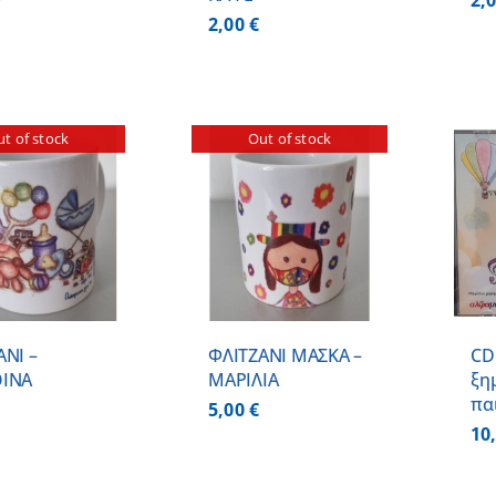
2,
2,00
€
t of stock
Out of stock
ΠΡΟΣΘΗΚΗ ΣΤΟ
ΛΕΠΤΟΜΕΡΕΙΕΣ
ΚΑΛΑΘΙ
/
ΛΕΠΤΟΜΕΡΕΙΕΣ
ΑΝΙ –
ΦΛΙΤΖΑΝΙ ΜΑΣΚΑ –
CD
ΙΝΑ
ΜΑΡΙΛΙΑ
ξη
πα
5,00
€
10