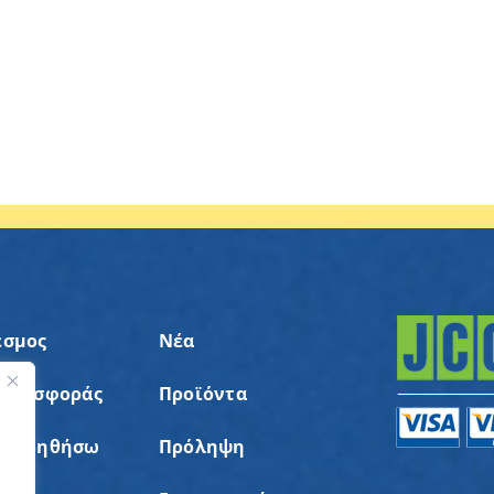
εσμος
Νέα
 Προσφοράς
Προϊόντα
ς
α Βοηθήσω
Πρόληψη