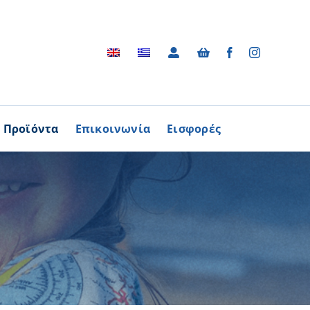
Προϊόντα
Επικοινωνία
Εισφορές
Αρχείο
ΑΓΟΡΑΖΩ
ΠΡΟΙΟΝΤΑ
Φωτογραφικό Αρχείο
ων Παθήσεων
Βίντεο
βούλιο Εθελοντισμού
Ραδιοφωνικές Διαφημίσεις
ενών Κύπρου
Διαφημίσεις / Φυλλάδια
Περισσότερα
Τα Τραγούδια