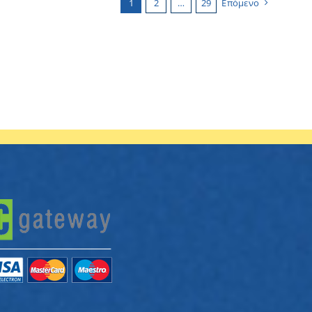
1
2
…
29
Επόμενο