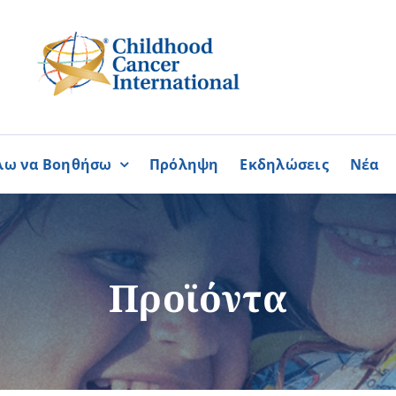
λω να Βοηθήσω
Πρόληψη
Εκδηλώσεις
Νέα
Συνεργασίες
ΓΙΝΟΜΑΙ
ΓΙΝΟΜΑΙ
ΜΕΛΟΣ
ΕΘΕΛΟΝΤΗΣ
σία
Καραϊσκάκειο Ίδρυμα
Προϊόντα
ή
Παγκύπρια Συμμαχία Σπάνι
Παγκύπριο Συντονιστικό Συμ
Ομοσπονδία Συνδέσμων Ασθ
Περισσότερα
Περισσότερα
Φλόγα Ελλάδος