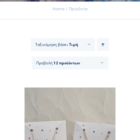
Home
Προϊόντα
Εκδηλώσεις
Ταξινόμηση βάσει
Τιμή
Νέα
Προβολή
12 προϊόντων
Προϊόντα
Επικοινωνία
Εισφορές