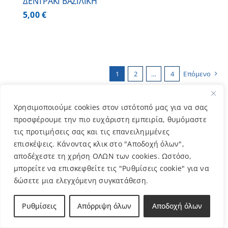
ΔΕΝΤΡΑΚΙ ΒΑΣΙΛΙΚΗ
5,00
€
1
2
…
4
Επόμενο
Χρησιμοποιούμε cookies στον ιστότοπό μας για να σας
προσφέρουμε την πιο ευχάριστη εμπειρία, θυμόμαστε
τις προτιμήσεις σας και τις επανειλημμένες
Κατηγορίες
επισκέψεις. Κάνοντας κλικ στο "Αποδοχή όλων",
αποδέχεστε τη χρήση ΟΛΩΝ των cookies. Ωστόσο,
Βιβλία
(3)
μπορείτε να επισκεφθείτε τις "Ρυθμίσεις cookie" για να
δώσετε μια ελεγχόμενη συγκατάθεση.
Βραχιολάκια
(13)
Ρυθμίσεις
Απόρριψη όλων
Αποδοχή όλων
Γλαστρούλες
(10)