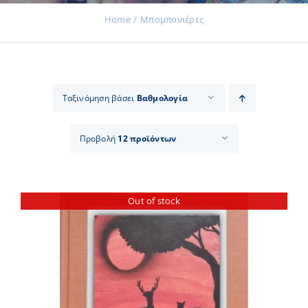
Home
Μπομπονιέρες
Εκδηλώσεις
Ταξινόμηση βάσει
Βαθμολογία
Νέα
Προβολή
12 προϊόντων
Προϊόντα
Out of stock
Επικοινωνία
Εισφορές