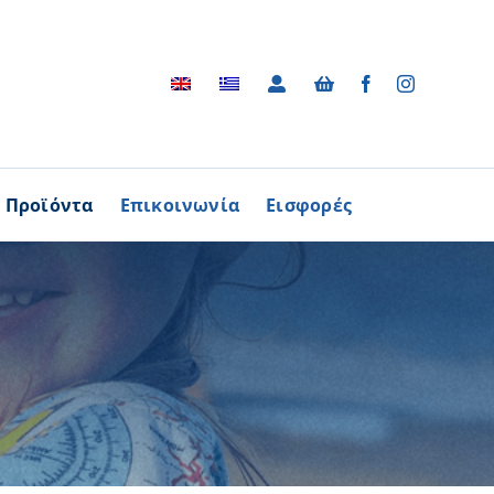
Προϊόντα
Επικοινωνία
Εισφορές
Αρχείο
ΑΓΟΡΑΖΩ
ΠΡΟΙΟΝΤΑ
Φωτογραφικό Αρχείο
ων Παθήσεων
Βίντεο
βούλιο Εθελοντισμού
Ραδιοφωνικές Διαφημίσεις
ενών Κύπρου
Διαφημίσεις / Φυλλάδια
Περισσότερα
Τα Τραγούδια