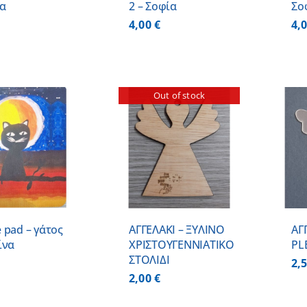
ία
2 – Σοφία
Σο
4,00
€
4,
Out of stock
ΠΡΟΣΘΗΚΗ ΣΤΟ
ΛΕΠΤΟΜΕΡΕΙΕΣ
ΚΑΛΑΘΙ
/
ΛΕΠΤΟΜΕΡΕΙΕΣ
 pad – γάτος
ΑΓΓΕΛΑΚΙ – ΞΥΛΙΝO
ΑΓ
ίνα
ΧΡΙΣΤΟΥΓΕΝΝΙΑΤΙΚO
PL
ΣΤΟΛΙΔΙ
2,
2,00
€