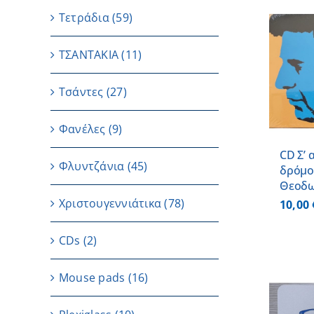
Τετράδια
(59)
ΤΣΑΝΤΑΚΙΑ
(11)
ΠΡΟΣΘΗΚΗ ΣΤΟ
ΚΑΛΑΘΙ
/
ΛΕΠΤΟΜΕΡΕΙΕΣ
Τσάντες
(27)
Φανέλες
(9)
CD Σ’ 
Φλυντζάνια
(45)
δρόμο
Θεοδ
Χριστουγεννιάτικα
(78)
10,00
CDs
(2)
Μouse pads
(16)