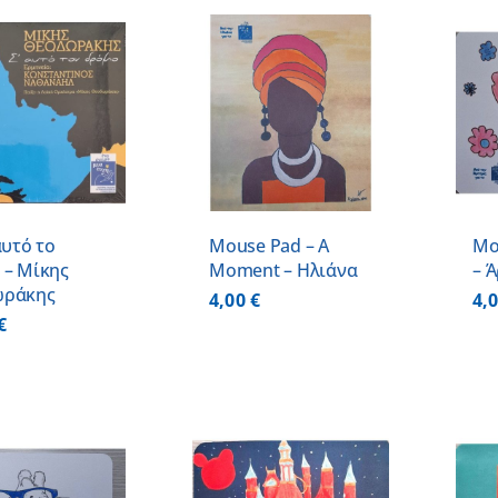
ΠΡΟΣΘΗΚΗ ΣΤΟ
ΠΡΟΣΘΗΚΗ ΣΤΟ
ΚΑΛΑΘΙ
/
ΚΑΛΑΘΙ
/
ΛΕΠΤΟΜΕΡΕΙΕΣ
ΛΕΠΤΟΜΕΡΕΙΕΣ
αυτό το
Mouse Pad – A
Mo
 – Μίκης
Moment – Ηλιάνα
– 
ωράκης
4,00
€
4,
€