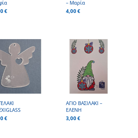
φία
– Μαρία
00
€
4,00
€
ΠΡΟΣΘΗΚΗ ΣΤΟ
ΚΑΛΑΘΙ
/
ΛΕΠΤΟΜΕΡΕΙΕΣ
ΓΕΛΑΚΙ
ΑΓΙΟ ΒΑΣΙΛΑΚΙ –
EXIGLASS
ΕΛΕΝΗ
50
€
3,00
€