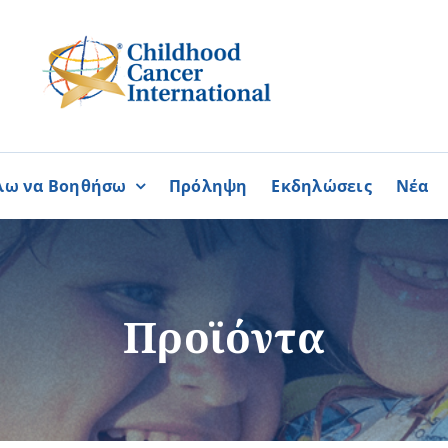
λω να Βοηθήσω
Πρόληψη
Εκδηλώσεις
Νέα
Συνεργασίες
ΓΙΝΟΜΑΙ
ΓΙΝΟΜΑΙ
ΜΕΛΟΣ
ΕΘΕΛΟΝΤΗΣ
σία
Καραϊσκάκειο Ίδρυμα
Προϊόντα
ή
Παγκύπρια Συμμαχία Σπάνι
Παγκύπριο Συντονιστικό Συμ
Ομοσπονδία Συνδέσμων Ασθ
Περισσότερα
Περισσότερα
Φλόγα Ελλάδος