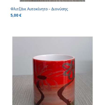
Φλιτζάνι Αυτοκίνητο – Διονύσης
5,00
€