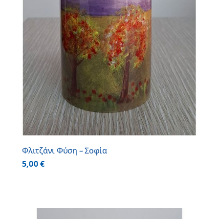
Φλιτζάνι Φύση – Σοφία
5,00
€