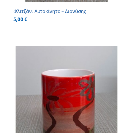
Φλιτζάνι Αυτοκίνητο – Διονύσης
5,00
€