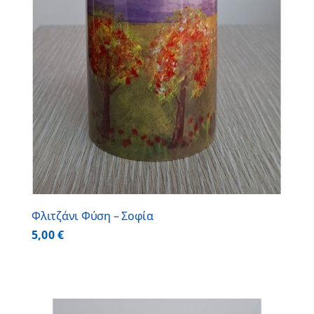
Φλιτζάνι Φύση – Σοφία
5,00
€