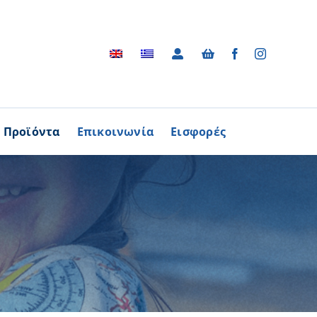
Προϊόντα
Επικοινωνία
Εισφορές
Αρχείο
ΑΓΟΡΑΖΩ
ΠΡΟΙΟΝΤΑ
Φωτογραφικό Αρχείο
ων Παθήσεων
Βίντεο
βούλιο Εθελοντισμού
Ραδιοφωνικές Διαφημίσεις
ενών Κύπρου
Διαφημίσεις / Φυλλάδια
Περισσότερα
Τα Τραγούδια