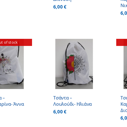
Νι
6,00
€
6,
t of stock
ΠΡΟΣΘΗΚΗ ΣΤΟ
ΚΑΛΑΘΙ
/
ΛΕΠΤΟΜΕΡΕΙΕΣ
ΛΕΠΤΟΜΕΡΕΙΕΣ
α –
Τσάντα –
Τσ
ρίνα- Άννα
Λουλούδι- Ηλιάνα
Κα
Δι
6,00
€
6,