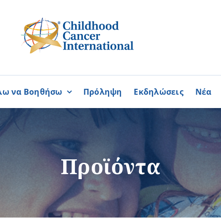
λω να Βοηθήσω
Πρόληψη
Εκδηλώσεις
Νέα
Συνεργασίες
ΓΙΝΟΜΑΙ
ΓΙΝΟΜΑΙ
ΜΕΛΟΣ
ΕΘΕΛΟΝΤΗΣ
σία
Καραϊσκάκειο Ίδρυμα
Προϊόντα
ή
Παγκύπρια Συμμαχία Σπάνι
Παγκύπριο Συντονιστικό Συμ
Ομοσπονδία Συνδέσμων Ασθ
Περισσότερα
Περισσότερα
Φλόγα Ελλάδος