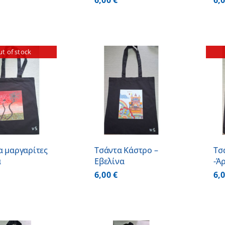
6,00
€
6,
t of stock
ΠΡΟΣΘΗΚΗ ΣΤΟ
ΚΑΛΑΘΙ
/
ΛΕΠΤΟΜΕΡΕΙΕΣ
ΛΕΠΤΟΜΕΡΕΙΕΣ
α μαργαρίτες
Τσάντα Κάστρο –
Τσ
α
Εβελίνα
-Ά
6,00
€
6,