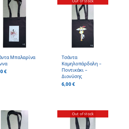
Out of stock
ΛΕΠΤΟΜΕΡΕΙΕΣ
άντα Μπαλαρίνα
Τσάντα
Άννα
Καμηλοπάρδαλη –
Ποντικάκι –
00
€
Διονύσης
6,00
€
Out of stock