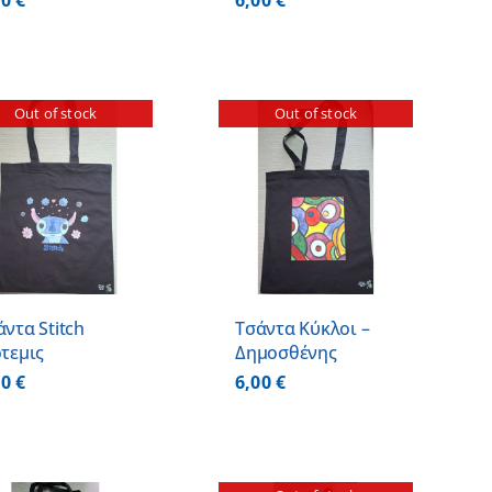
00
€
6,00
€
Out of stock
Out of stock
ΛΕΠΤΟΜΕΡΕΙΕΣ
άντα Stitch
Τσάντα Κύκλοι –
ρτεμις
Δημοσθένης
00
€
6,00
€