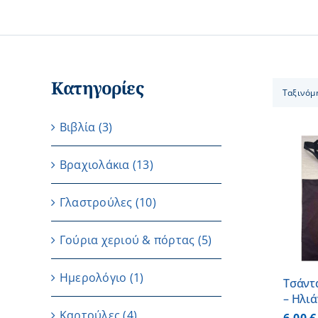
Κατηγορίες
Ταξινόμ
Βιβλία
(3)
Βραχιολάκια
(13)
ΠΡΟΣΘΗΚΗ ΣΤΟ
Γλαστρούλες
(10)
ΚΑΛΑΘΙ
/
ΛΕΠΤΟΜΕΡΕΙΕΣ
Γούρια χεριού & πόρτας
(5)
Ημερολόγιο
(1)
Τσάντ
– Ηλι
Καρτούλες
(4)