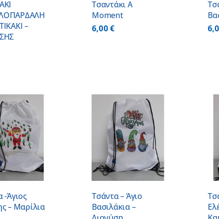
ΑΚΙ
Τσαντάκι A
Τσ
ΛΟΠΑΡΔΑΛΗ
Moment
Βα
ΤΙΚΑΚΙ –
6,00
€
6,
ΣΗΣ
ΠΡΟΣΘΗΚΗ ΣΤΟ
ΠΡΟΣΘΗΚΗ ΣΤΟ
ΚΑΛΑΘΙ
/
ΚΑΛΑΘΙ
/
ΛΕΠΤΟΜΕΡΕΙΕΣ
ΛΕΠΤΟΜΕΡΕΙΕΣ
 -Άγιος
Τσάντα – Άγιο
Τσ
ης – Μαρίλια
Βασιλάκια –
Ελ
Διονύση
Κα