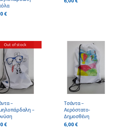
6,00
€
κόλα
00
€
Out of stock
ΠΡΟΣΘΗΚΗ ΣΤΟ
ΚΑΛΑΘΙ
/
ΛΕΠΤΟΜΕΡΕΙΕΣ
άντα –
Τσάντα –
μηλοπάρδαλη –
Αερόστατο-
ονύση
Δημοσθένη
00
€
6,00
€