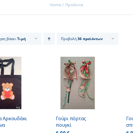
Home
Προϊόντα
ηση βάσει
Τιμή
Προβολή
36 προϊόντων
ΠΡΟΣΘΗΚΗ ΣΤΟ
ΠΡΟΣΘΗΚΗ ΣΤΟ
ΚΑΛΑΘΙ
/
ΚΑΛΑΘΙ
/
ΛΕΠΤΟΜΕΡΕΙΕΣ
ΛΕΠΤΟΜΕΡΕΙΕΣ
α Αρκουδάκι
Γούρι πόρτας
Γο
άνα
πουγκί
σπ