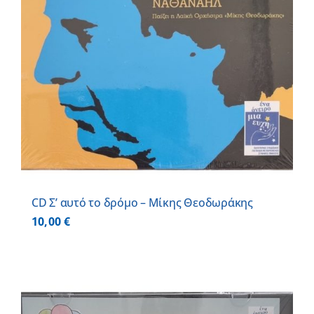
CD Σ’ αυτό το δρόμο – Μίκης Θεοδωράκης
10,00
€